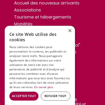
Accueil des nouveaux arrivants
Associations
Tourisme et hébergements
Mobilités
×
Sentiers de randonnée
Ce site Web utilise des
Publications
cookies
Bulletin municipal "Lo Cabassol"
Nous utilisons des cookies pour
Séances du conseil municipal
personnaliser le contenu, les publicités et
analyser notre trafic. Nous partageons
Informations au public
également des informations sur votre
utilisation de notre site avec nos
Espace élus
partenaires de publicité et d'analyse qui
Actualités et agenda
peuvent les combiner avec d'autres
informations que vous leur avez fournies ou
Contact
qu'ils ont collectées lors de votre utilisation
de leurs services.
En savoir plus
ACCEPTER TOUT
REFUSER TOUT
Commune de Campagnac © 2026
|
Mentions Légales
|
Accessibilité et