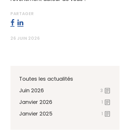
PARTAGER
26 JUIN 2026
Toutes les actualités
Juin 2026
article
3
Janvier 2026
article
1
Janvier 2025
article
1