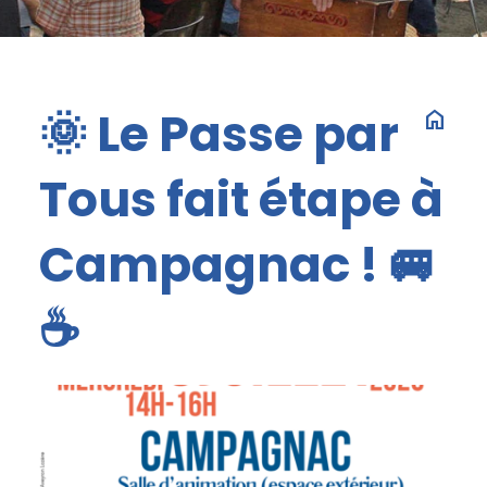
🌞 Le Passe par
home
Tous fait étape à
Campagnac ! 🚐
☕