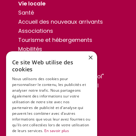
Vie locale
Santé
Accueil des nouveaux arrivants
Associations
Tourisme et hébergements
Mobilités
×
Sentiers de randonnée
Ce site Web utilise des
Publications
cookies
Bulletin municipal "Lo Cabassol"
Nous utilisons des cookies pour
Séances du conseil municipal
personnaliser le contenu, les publicités et
analyser notre trafic. Nous partageons
Informations au public
également des informations sur votre
utilisation de notre site avec nos
Espace élus
partenaires de publicité et d'analyse qui
Actualités et agenda
peuvent les combiner avec d'autres
informations que vous leur avez fournies ou
Contact
qu'ils ont collectées lors de votre utilisation
de leurs services.
En savoir plus